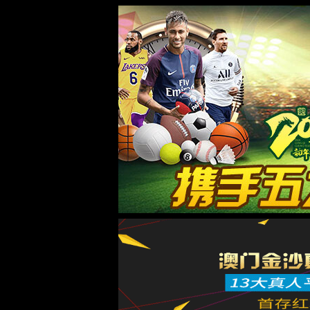
中国·新葡萄(8883·AMG)
中国·新葡萄(8883·AMG)
高新中国·新葡萄(8
信息安全策略