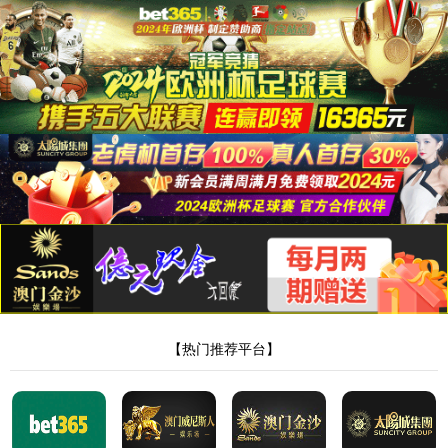
中国·新葡萄(8883·AMG)
中
EN
员工招聘
想学以致用，充分发挥你的才干吗？想挑战自
我，充分发掘你的潜能吗？快来加入我们吧。
上海中国·新葡萄(8883·AMG)始终秉承“诚信、创
新、优质、高效”的核心理念，为员工提供管理与
专业双向双重培养路线，实施公平、公正的选拔
和评估机制，充分体现员工自我价值与企业发展
间的关系，实现互利共赢。